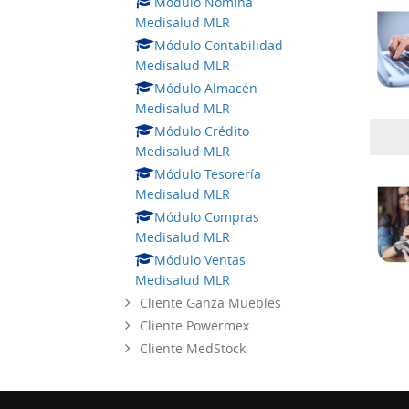
Módulo Nómina
Medisalud MLR
Módulo Contabilidad
Medisalud MLR
Módulo Almacén
Medisalud MLR
Módulo Crédito
Medisalud MLR
Módulo Tesorería
Medisalud MLR
Módulo Compras
Medisalud MLR
Módulo Ventas
Medisalud MLR
Cliente Ganza Muebles
Cliente Powermex
Cliente MedStock