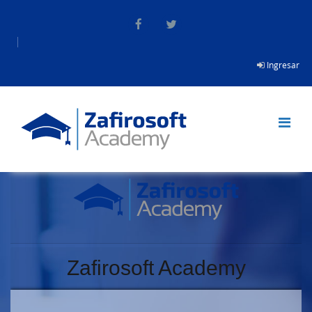
Saltar al contenido principal
Ingresar
Zafirosoft Academy