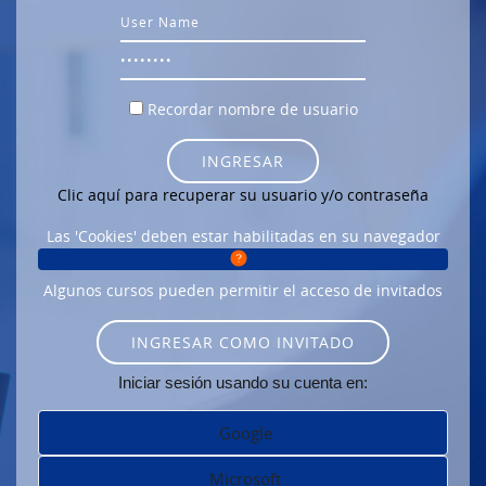
Usuario
Contraseña
Recordar nombre de usuario
INGRESAR
Clic aquí para recuperar su usuario y/o contraseña
Las 'Cookies' deben estar habilitadas en su navegador
Algunos cursos pueden permitir el acceso de invitados
INGRESAR COMO INVITADO
Iniciar sesión usando su cuenta en:
Google
Microsoft