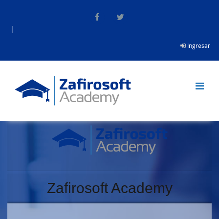
Saltar al contenido principal
Ingresar
Zafirosoft Academy