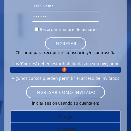
Usuario
Contraseña
Recordar nombre de usuario
INGRESAR
Clic aquí para recuperar su usuario y/o contraseña
Las 'Cookies' deben estar habilitadas en su navegador
Algunos cursos pueden permitir el acceso de invitados
INGRESAR COMO INVITADO
Iniciar sesión usando su cuenta en:
Google
Microsoft